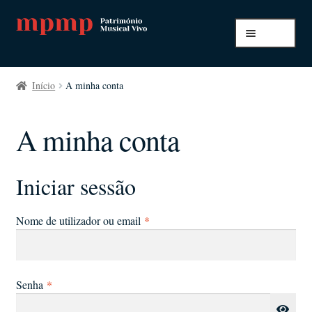
Ir
Saltar
Menu
para
para
a
o
Início
navegação
conteúdo
Início
A minha conta
A minha conta
A minha conta
Pagamento e envio
Todos os artigos
Iniciar sessão
Obrigatório
Nome de utilizador ou email
*
Obrigatório
Senha
*