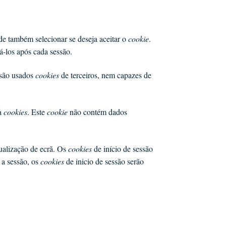
de também selecionar se deseja aceitar o
cookie
.
á-los após cada sessão.
o são usados
cookies
de terceiros, nem capazes de
ta
cookies
. Este
cookie
não contém dados
sualização de ecrã. Os
cookies
de início de sessão
 a sessão, os
cookies
de inicio de sessão serão