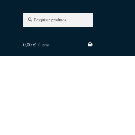
Pesquisa
Pesquisar
por:
0,00
€
0 itens