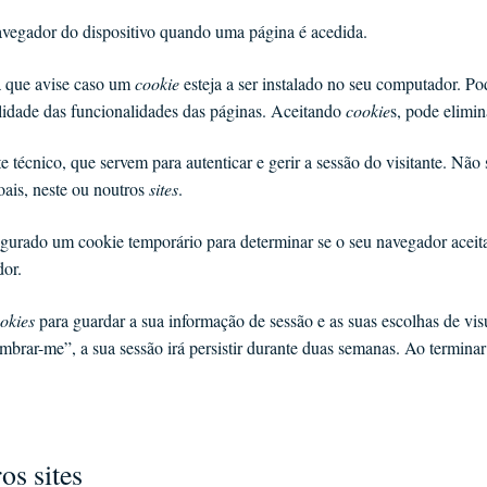
avegador do dispositivo quando uma página é acedida.
a que avise caso um
cookie
esteja a ser instalado no seu computador. Po
talidade das funcionalidades das páginas. Aceitando
cookie
s, pode elimin
e técnico, que servem para autenticar e gerir a sessão do visitante. Nã
oais, neste ou noutros
sites
.
nfigurado um cookie temporário para determinar se o seu navegador acei
dor.
okies
para guardar a sua informação de sessão e as suas escolhas de vi
mbrar-me”, a sua sessão irá persistir durante duas semanas. Ao terminar
os sites