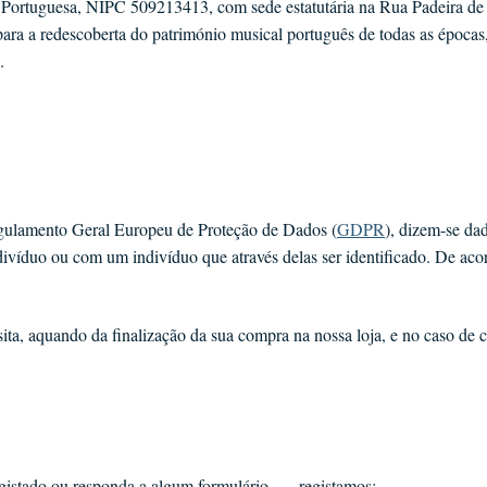
ortuguesa, NIPC 509213413, com sede estatutária na Rua Padeira de Al
para a redescoberta do património musical português de todas as épocas
.
gulamento Geral Europeu de Proteção de Dados (
GDPR
), dizem-se da
divíduo ou com um indivíduo que através delas ser identificado. De ac
ita, aquando da finalização da sua compra na nossa loja, e no caso de cr
egistado ou responda a algum formulário —, registamos: