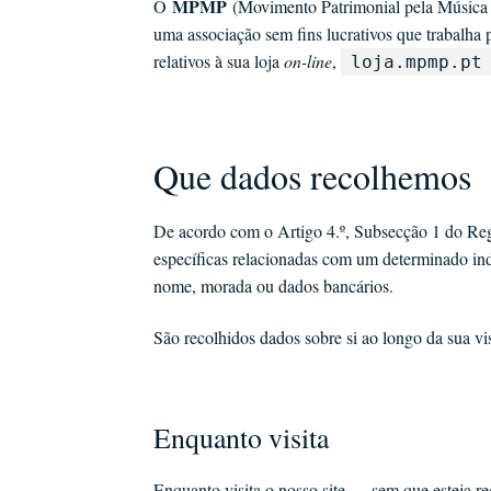
MPMP
O
(Movimento Patrimonial pela Música P
uma associação sem fins lucrativos que trabalha 
relativos à sua loja
on-line
,
loja.mpmp.pt
Que dados recolhemos
De acordo com o Artigo 4.º, Subsecção 1 do Re
específicas relacionadas com um determinado in
nome, morada ou dados bancários.
São recolhidos dados sobre si ao longo da sua vis
Enquanto visita
Enquanto visita o nosso site — sem que esteja r