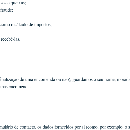
sos e queixas;
fraude;
 como o cálculo de impostos;
 recebê-las.
a finalização de uma encomenda ou não), guardamos o seu nome, morada,
óximas encomendas.
mulário de contacto, os dados fornecidos por si (como, por exemplo, o 