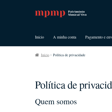
Ir
Saltar
para
para
a
o
navegação
conteúdo
Início
A minha conta
Pagamento e env
Início
Política de privacidade
Política de privaci
Quem somos