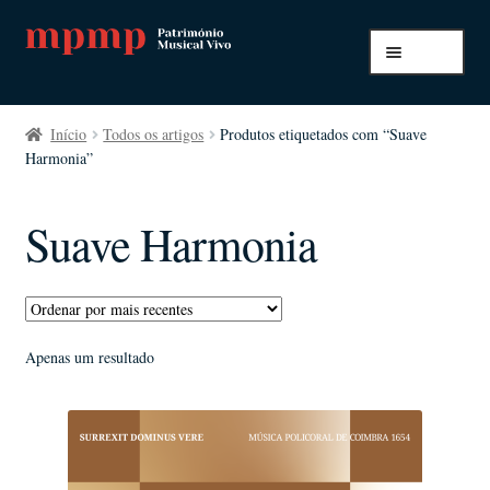
Ir
Saltar
Menu
para
para
a
o
Início
navegação
conteúdo
Início
Todos os artigos
Produtos etiquetados com “Suave
Harmonia”
A minha conta
Pagamento e envio
Suave Harmonia
Todos os artigos
Apenas um resultado