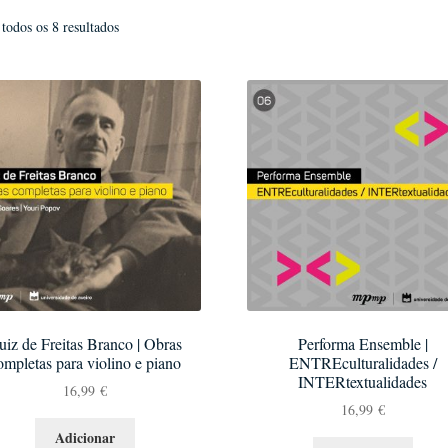
Ordenado
todos os 8 resultados
por
mais
recentes
uiz de Freitas Branco | Obras
Performa Ensemble |
ompletas para violino e piano
ENTREculturalidades /
INTERtextualidades
16,99
€
16,99
€
Adicionar