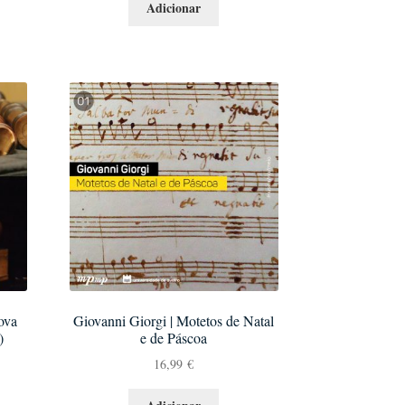
Adicionar
ova
Giovanni Giorgi | Motetos de Natal
)
e de Páscoa
16,99
€