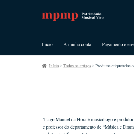
Ir
Saltar
para
para
a
o
navegação
conteúdo
Início
A minha conta
Pagamento e env
Início
Todos os artigos
Produtos etiquetados 
Tiago Manuel da Hora é musicólogo e produto
e professor do departamento de “Música e Drama”