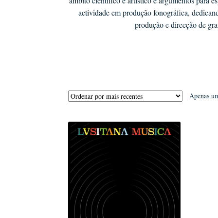
âmbito científico e artístico e argumentos para
actividade em produção fonográfica, dedicand
produção e direcção de grav
Apenas um