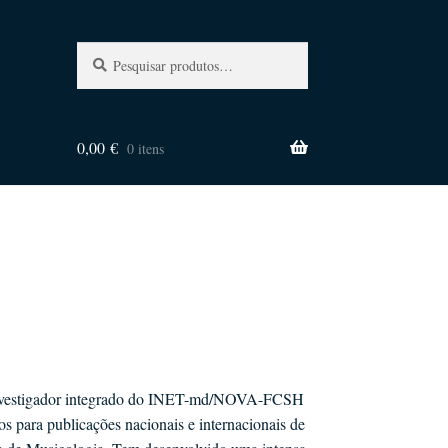
Pesquisa
Pesquisar
por:
0,00
€
0 itens
 investigador integrado do INET-md/NOVA-FCSH
s para publicações nacionais e internacionais de