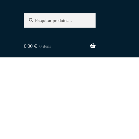
Pesquisa
Pesquisar
por:
0,00
€
0 itens