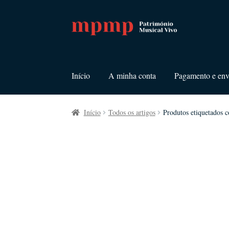
Ir
Saltar
para
para
a
o
navegação
conteúdo
Início
A minha conta
Pagamento e env
Início
Todos os artigos
Produtos etiquetados 