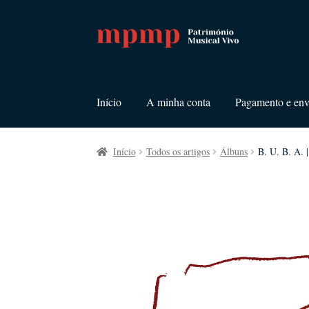
Ir
Saltar
para
para
a
o
navegação
conteúdo
Início
A minha conta
Pagamento e env
Início
Todos os artigos
Álbuns
B. U. B. A. 