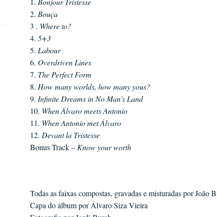
1.
Bonjour Tristesse
2.
Bouça
3 .
Where to?
4.
5+3
5.
Labour
6.
Overdriven Lines
7.
The Perfect Form
8.
How many worlds, how many yous?
9.
Infinite Dreams in No Man’s Land
10.
When Álvaro meets Antonio
11.
When Antonio met Álvaro
12.
Devant la Tristesse
Bonus Track –
Know your worth
Todas as faixas compostas, gravadas e misturadas por João 
Capa do álbum por Álvaro Siza Vieira