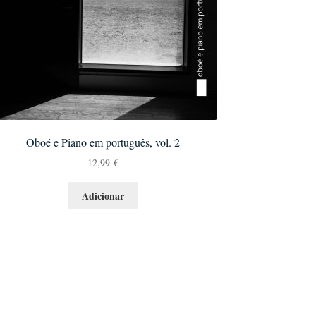
Oboé e Piano em português, vol. 2
12,99
€
Adicionar