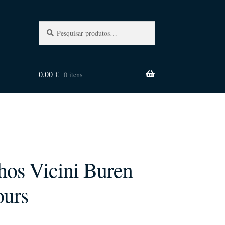
Pesquisa
Pesquisar
por:
0,00
€
0 itens
nhos Vicini Buren
ours