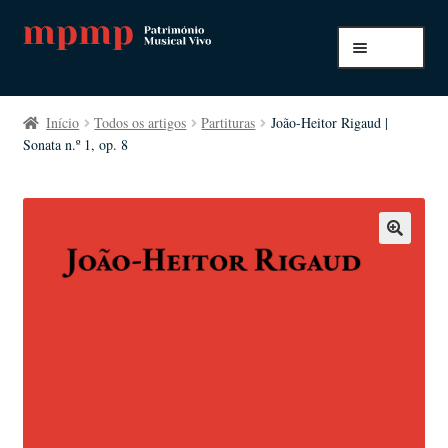
Ir
Saltar
Menu
para
para
a
o
Início
navegação
conteúdo
Início
Todos os artigos
Partituras
João-Heitor Rigaud |
Sonata n.º 1, op. 8
A minha conta
Pagamento e envio
Todos os artigos