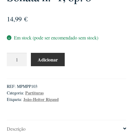
14,99
€
Em stock (pode ser encomendado sem stock)
Quantidade
Adicionar
de
João-
Heitor
Rigaud
REF:
MPMPP103
Partituras
Categoria:
|
João-Heitor Rigaud
Etiqueta:
Sonata
n.º
1,
op.
Descrição
8