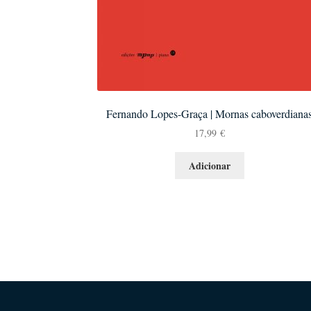
Fernando Lopes-Graça | Mornas caboverdiana
17,99
€
Adicionar