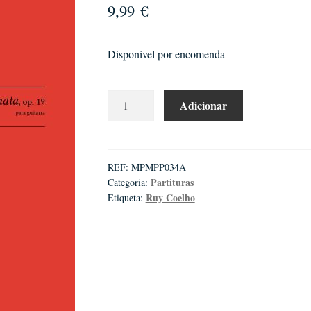
9,99
€
Disponível por encomenda
Quantidade
Adicionar
de
Ruy
COELHO
|
REF:
MPMPP034A
Partituras
Categoria:
Sonata
Ruy Coelho
Etiqueta:
n.º1
para
violino
e
piano