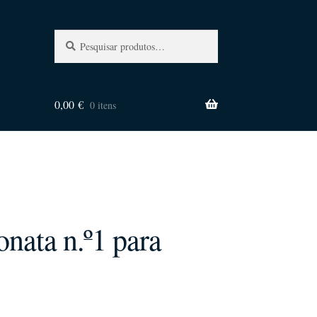
Pesquisa
Pesquisar
por:
0,00
€
0 itens
ata n.º1 para