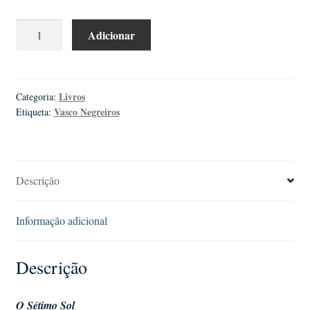
Quantidade
Adicionar
de
Vasco
Negreiros
|
Livros
Categoria:
Vasco Negreiros
Etiqueta:
O
Sétimo
Sol
Descrição
Informação adicional
Descrição
O Sétimo Sol