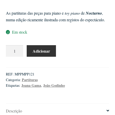
As partituras das peças para piano e
toy piano
de
Nocturno
,
numa edição ricamente ilustrada com registos do espectáculo.
Em stock
Quantidade
Adicionar
de
João
Godinho
|
REF:
MPPMPP121
Partituras
Categoria:
Nocturno
Joana Gama
João Godinho
Etiquetas:
,
Descrição