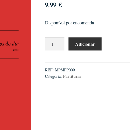
9,99
€
Disponível por encomenda
Quantidade
Adicionar
de
Humberto
Ramos
|
REF:
MPMPP009
Partituras
Categoria:
Três
minu(e)tos
do
dia