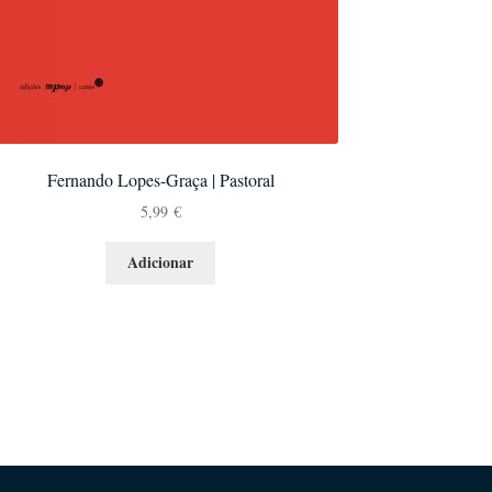
Fernando Lopes-Graça | Pastoral
5,99
€
Adicionar