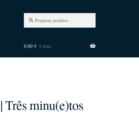
Pesquisa
Pesquisar
por:
0,00
€
0 itens
 Três minu(e)tos