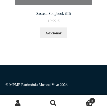
Sassetti Songbook (III)
19,99
€
Adicionar
© MPMP Património Musical Vivo 2026
0
Pesquisa
Pesquisar