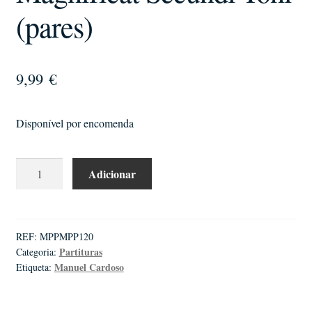
(pares)
9,99
€
Disponível por encomenda
Quantidade
Adicionar
de
Manuel
Cardoso
|
REF:
MPPMPP120
Partituras
Categoria:
Magnificat
Manuel Cardoso
Etiqueta:
Secundi
Toni
(pares)