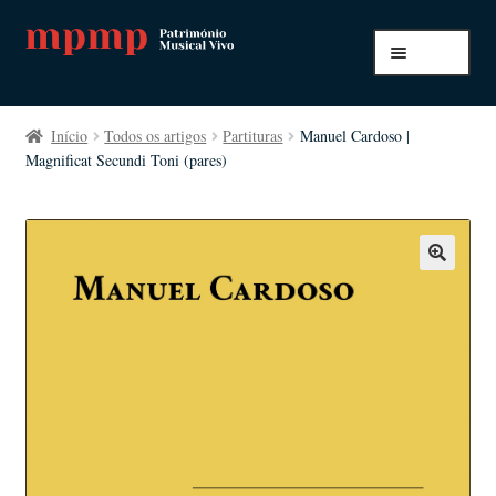
Ir
Saltar
Menu
para
para
a
o
Início
navegação
conteúdo
Início
Todos os artigos
Partituras
Manuel Cardoso |
Magnificat Secundi Toni (pares)
A minha conta
Pagamento e envio
Todos os artigos