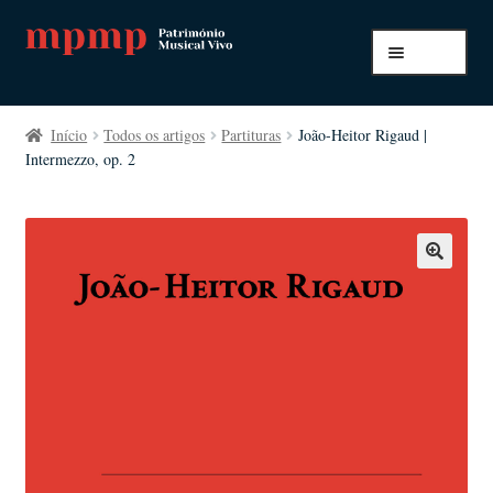
Ir
Saltar
Menu
para
para
a
o
Início
navegação
conteúdo
Início
Todos os artigos
Partituras
João-Heitor Rigaud |
Intermezzo, op. 2
A minha conta
Pagamento e envio
Todos os artigos