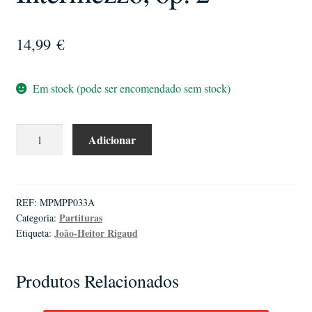
14,99
€
Em stock (pode ser encomendado sem stock)
Quantidade
Adicionar
de
João-
Heitor
Rigaud
REF:
MPMPP033A
Partituras
Categoria:
|
João-Heitor Rigaud
Etiqueta:
Intermezzo,
op.
2
Produtos Relacionados