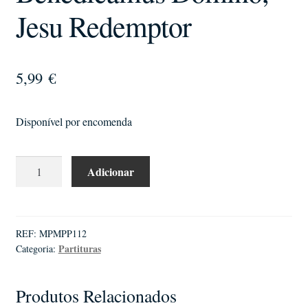
Jesu Redemptor
5,99
€
Disponível por encomenda
Quantidade
Adicionar
de
Aires
Fernandes
|
REF:
MPMPP112
Partituras
Categoria:
Benedicamus
Domino,
Jesu
Produtos Relacionados
Redemptor