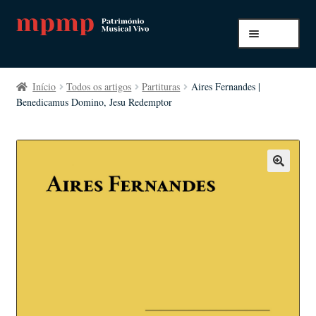
Ir
Saltar
Menu
para
para
a
o
Início
navegação
conteúdo
Início
Todos os artigos
Partituras
Aires Fernandes |
Benedicamus Domino, Jesu Redemptor
A minha conta
Pagamento e envio
Todos os artigos